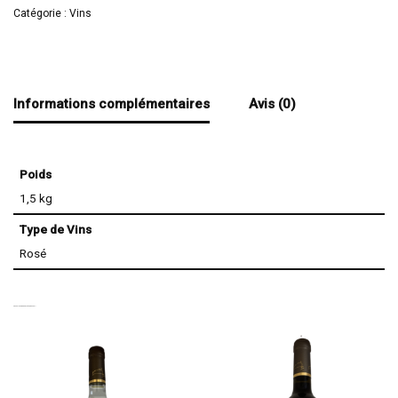
Catégorie :
Vins
Informations complémentaires
Avis (0)
Poids
1,5 kg
Type de Vins
Rosé
VOUS AIMEREZ PEUT-ÊTRE AUSSI…