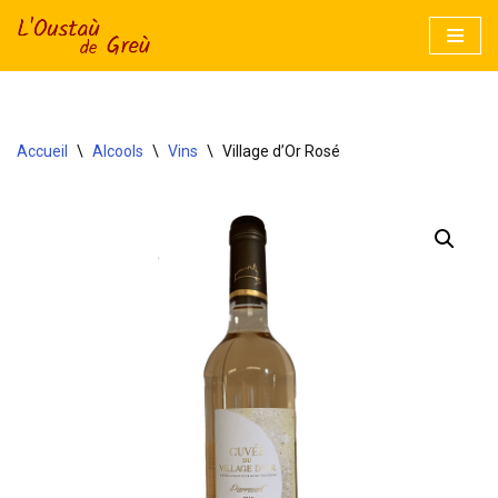
Aller
au
contenu
Accueil
\
Alcools
\
Vins
\
Village d’Or Rosé