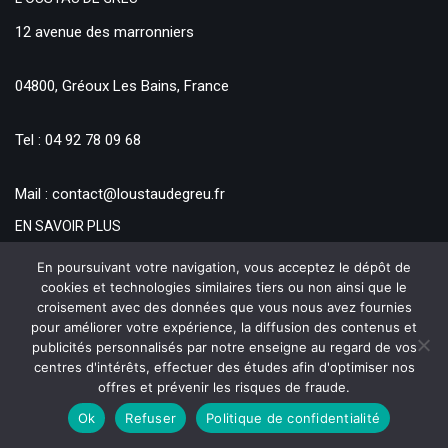
12 avenue des marronniers
04800, Gréoux Les Bains, France
Tel : 04 92 78 09 68
Mail : contact@loustaudegreu.fr
EN SAVOIR PLUS
Qui sommes nous ?
En poursuivant votre navigation, vous acceptez le dépôt de
cookies et technologies similaires tiers ou non ainsi que le
Conditions Générales de vente
croisement avec des données que vous nous avez fournies
Formulaire de rétractation
pour améliorer votre expérience, la diffusion des contenus et
publicités personnalisés par notre enseigne au regard de vos
Moyens de Paiements et d’Expéditions
centres d'intérêts, effectuer des études afin d'optimiser nos
offres et prévenir les risques de fraude.
Ok
Refuser
Politique de confidentialité
Produits Régionaux et Provençaux - L'Oustaù de Greù © 2021