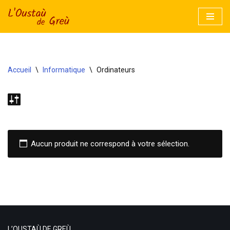
Aller
au
contenu
Accueil
\
Informatique
\
Ordinateurs
Aucun produit ne correspond à votre sélection.
L’OUSTAÙ DE GREÙ