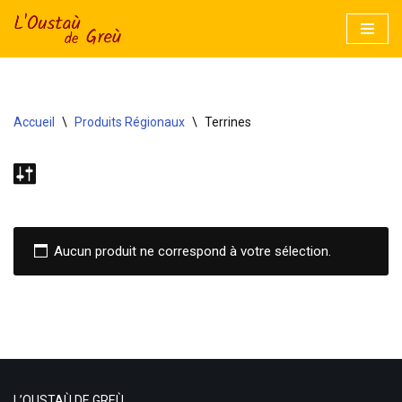
Aller
au
contenu
Accueil
\
Produits Régionaux
\
Terrines
Aucun produit ne correspond à votre sélection.
L’OUSTAÙ DE GREÙ