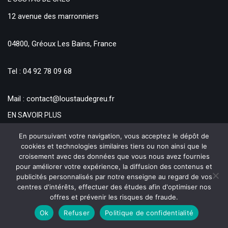
12 avenue des marronniers
04800, Gréoux Les Bains, France
Tel : 04 92 78 09 68
Mail : contact@loustaudegreu.fr
EN SAVOIR PLUS
Qui sommes nous ?
En poursuivant votre navigation, vous acceptez le dépôt de
cookies et technologies similaires tiers ou non ainsi que le
Conditions Générales de vente
croisement avec des données que vous nous avez fournies
Formulaire de rétractation
pour améliorer votre expérience, la diffusion des contenus et
publicités personnalisés par notre enseigne au regard de vos
Moyens de Paiements et d’Expéditions
centres d'intérêts, effectuer des études afin d'optimiser nos
offres et prévenir les risques de fraude.
Ok
Refuser
Politique de confidentialité
Produits Régionaux et Provençaux - L'Oustaù de Greù © 2021