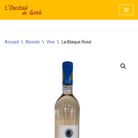
Aller
au
contenu
Accueil
\
Alcools
\
Vins
\
La Blaque Rosé