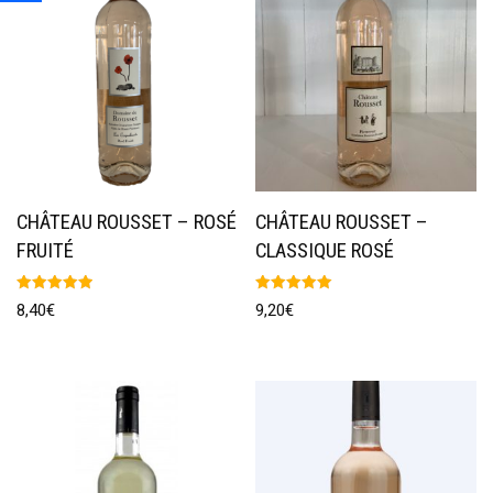
CHÂTEAU ROUSSET – ROSÉ
CHÂTEAU ROUSSET –
FRUITÉ
CLASSIQUE ROSÉ
Note
Note
8,40
€
9,20
€
5.00
5.00
sur 5
sur 5