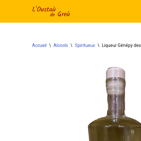
Aller
au
contenu
Accueil
\
Alcools
\
Spiritueux
\
Liqueur Génépy des