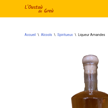
Aller
au
contenu
Accueil
\
Alcools
\
Spiritueux
\
Liqueur Amandes