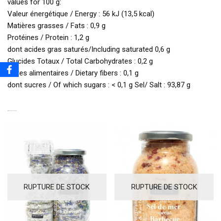
values for 100 g:
Valeur énergétique / Energy : 56 kJ (13,5 kcal)
Matières grasses / Fats : 0,9 g
Protéines / Protein : 1,2 g
dont acides gras saturés/Including saturated 0,6 g
Glucides Totaux / Total Carbohydrates : 0,2 g
Fibres alimentaires / Dietary fibers : 0,1 g
dont sucres / Of which sugars : < 0,1 g Sel/ Salt : 93,87 g
PRODUITS SIMILAIRES
RUPTURE DE STOCK
RUPTURE DE STOCK