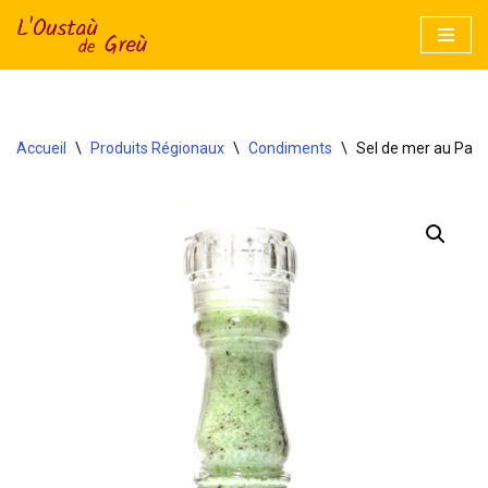
Aller
au
contenu
Accueil
\
Produits Régionaux
\
Condiments
\
Sel de mer au Parm